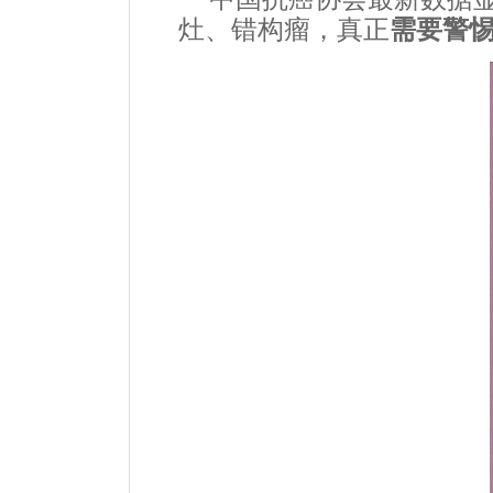
灶、错构瘤，真正
需要警