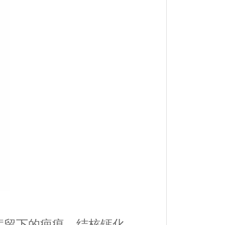
症留下的疤痕、结核钙化