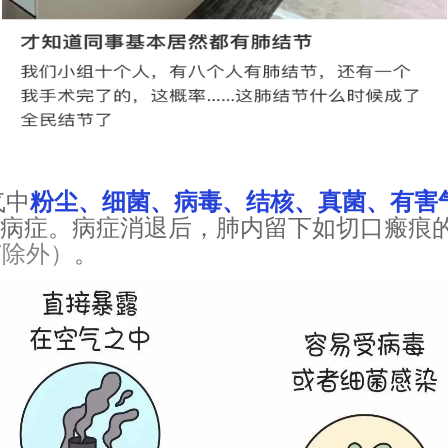
气中
粉尘、细菌、病毒、结核、真菌、有害
生病症。
病症消退后，肺内留下如切口瘢痕
节除外）
。