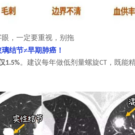
字眼，一定要重视，别拖
玻璃结节
≠早期肺癌！
仅
。建议每年做低剂量螺旋
，既能
1.5%
CT
？