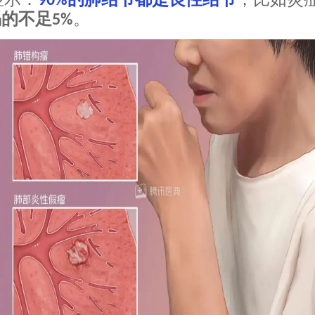
90%
惕的不足
。
5%