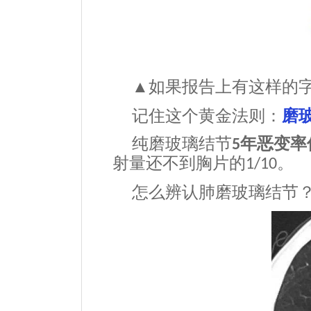
如果报告上有这样的
▲
记住这个黄金法则：
磨
纯磨玻璃结节
年恶变率
5
射量还不到胸片的
。
1/10
怎么辨认肺磨玻璃结节