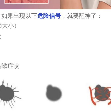
！如果出现以下
危险信
号
，就要醒神了：
币大小）
状
咳嗽症状