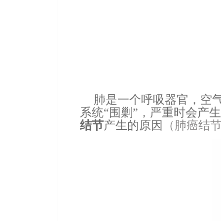
肺是一个呼吸器官，空
系统
“围剿”，严重时会产
结节
产生的原因
（肺癌结