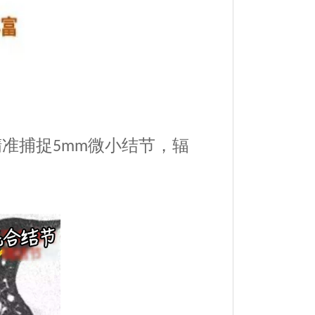
精准捕捉
微小结节，辐
5mm